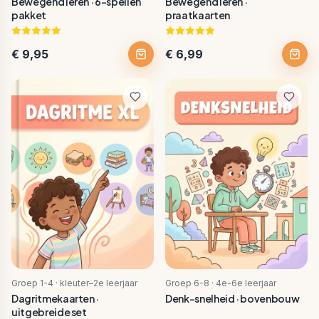
Bewegend leren · 6-spellen
Bewegend leren ·
pakket
praatkaarten
€ 9,95
€ 6,99
Groep 1-4 · kleuter–2e leerjaar
Groep 6-8 · 4e-6e leerjaar
Dagritmekaarten ·
Denk-snelheid · bovenbouw
uitgebreide set