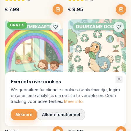
€ 7,99
€ 9,95
GRATIS
Even iets over cookies
We gebruiken functionele cookies (winkelmandje, login)
en anonieme analytics om de site te verbeteren. Geen
tracking voor advertenties.
Meer info
.
Groep 1-4 · kleuter–2e leerjaar
Groep 5-8 · 3e-6e leerjaar
Dagritmekaarten ·
De Duurzame Dodo
Akkoord
Alleen functioneel
regenboog
(
1
)
(
1
)