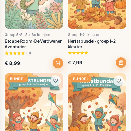
Groep 5-8 · 3e-6e leerjaar
Groep 1-2 · kleuter
Escape Room · De Verdwenen
Herfstbundel · groep 1-2 ·
Avonturier
kleuter
(
3
)
€ 7,99
€ 8,99
BUNDEL
BUNDEL