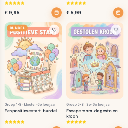
€ 9,95
€ 5,99
BUNDEL
Groep 1-8 · kleuter–6e leerjaar
Groep 5-8 · 3e-6e leerjaar
Een positieve start · bundel
Escape room · de gestolen
kroon