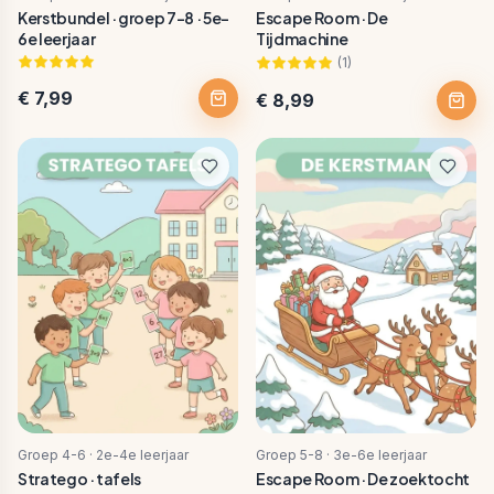
Kerstbundel · groep 7-8 · 5e-
Escape Room · De
6e leerjaar
Tijdmachine
(
1
)
€ 7,99
€ 8,99
Groep 4-6 · 2e-4e leerjaar
Groep 5-8 · 3e-6e leerjaar
Stratego · tafels
Escape Room · De zoektocht