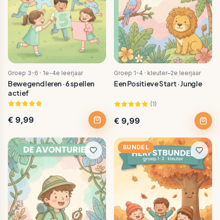
Groep 3-6 · 1e-4e leerjaar
Groep 1-4 · kleuter–2e leerjaar
Bewegend leren · 6 spellen
Een Positieve Start · Jungle
actief
(
1
)
€ 9,99
€ 9,99
BUNDEL