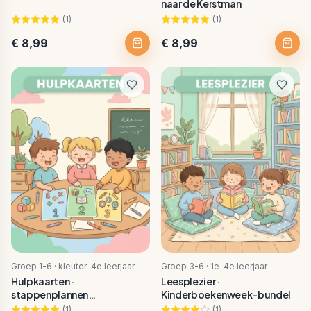
naar de Kerstman
(
1
)
(
1
)
€ 8,99
€ 8,99
Groep 1-6 · kleuter–4e leerjaar
Groep 3-6 · 1e-4e leerjaar
Hulpkaarten ·
Leesplezier ·
stappenplannen
Kinderboekenweek-bundel
vakgebieden
(
1
)
(
1
)