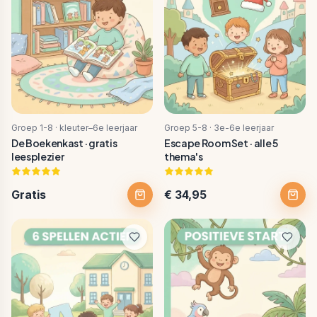
Groep 1-8 · kleuter–6e leerjaar
Groep 5-8 · 3e-6e leerjaar
De Boekenkast · gratis
Escape Room Set · alle 5
leesplezier
thema's
Gratis
€ 34,95