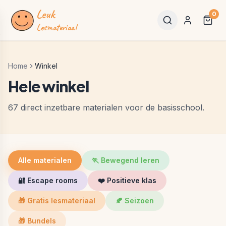
Leuk
0
Lesmateriaal
Home
Winkel
Hele winkel
67 direct inzetbare materialen voor de basisschool.
Alle materialen
🏃
Bewegend leren
🔐
Escape rooms
❤️
Positieve klas
🎁
Gratis lesmateriaal
🍂
Seizoen
🎁 Bundels